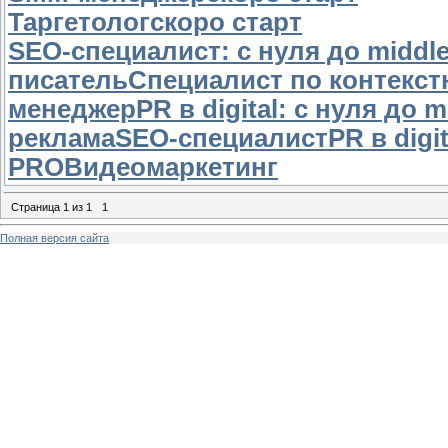
Таргетологскоро старт
SEO-специалист: с нуля до middl
писатель
Специалист по контекстн
менеджер
PR в digital: с нуля до m
реклама
SEO-специалист
PR в digit
PRO
Видеомаркетинг
Страница
1
из
1
1
Полная версия сайта