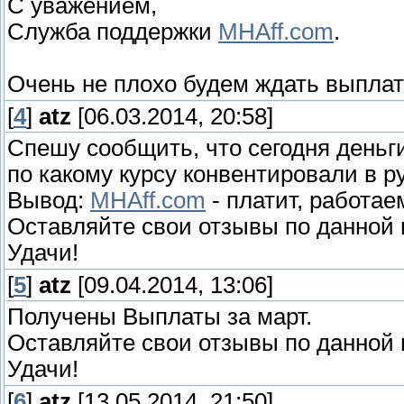
С уважением,
Служба поддержки
MHAff.com
.
Очень не плохо будем ждать выплат
[
4
]
atz
[06.03.2014, 20:58]
Спешу сообщить, что сегодня деньги
по какому курсу конвентировали в р
Вывод:
MHAff.com
- платит, работае
Оставляйте свои отзывы по данной 
Удачи!
[
5
]
atz
[09.04.2014, 13:06]
Получены Выплаты за март.
Оставляйте свои отзывы по данной 
Удачи!
[
6
]
atz
[13.05.2014, 21:50]