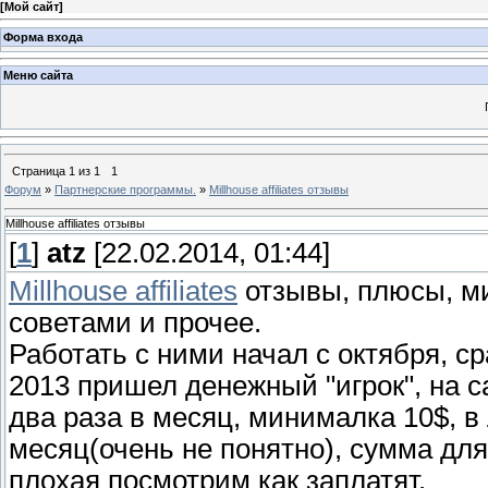
[
Мой сайт
]
Форма входа
Меню сайта
Страница
1
из
1
1
Форум
»
Партнерские программы.
»
Millhouse affiliates отзывы
Millhouse affiliates отзывы
[
1
]
atz
[22.02.2014, 01:44]
Millhouse affiliates
отзывы, плюсы, м
советами и прочее.
Работать с ними начал с октября, ср
2013 пришел денежный "игрок", на с
два раза в месяц, минималка 10$, 
месяц(очень не понятно), сумма дл
плохая посмотрим как заплатят.