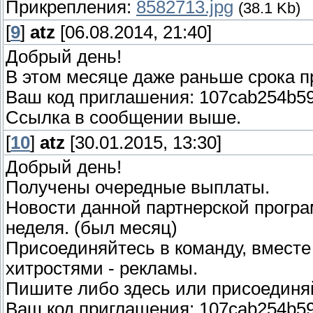
Прикрепления:
8582713.jpg
(38.1 Kb)
[
9
]
atz
[06.08.2014, 21:40]
Добрый день!
В этом месяце даже раньше срока 
Ваш код приглашения: 107cab254b5
Ссылка в сообщении выше.
[
10
]
atz
[30.01.2015, 13:30]
Добрый день!
Получены очередные выплаты.
Новости данной партнерской програ
неделя. (был месяц)
Присоединяйтесь в команду, вместе
хитростями - рекламы.
Пишите либо здесь или присоединяй
Ваш код приглашения: 107cab254b5