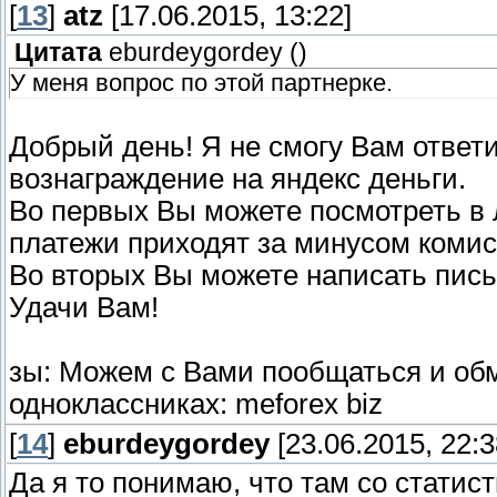
[
13
]
atz
[17.06.2015, 13:22]
Цитата
eburdeygordey
(
)
У меня вопрос по этой партнерке.
Добрый день! Я не смогу Вам ответит
вознаграждение на яндекс деньги.
Во первых Вы можете посмотреть в
платежи приходят за минусом комис
Во вторых Вы можете написать пись
Удачи Вам!
зы: Можем с Вами пообщаться и обм
одноклассниках: meforex biz
[
14
]
eburdeygordey
[23.06.2015, 22:3
Да я то понимаю, что там со статис