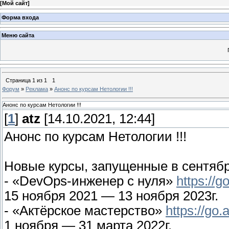
[
Мой сайт
]
Форма входа
Меню сайта
Страница
1
из
1
1
Форум
»
Реклама
»
Анонс по курсам Нетологии !!!
Анонс по курсам Нетологии !!!
[
1
]
atz
[14.10.2021, 12:44]
Анонс по курсам Нетологии !!!
Новые курсы, запущенные в сентябр
- «DevOps-инженер с нуля»
https://
15 ноября 2021 — 13 ноября 2023г.
- «Актёрское мастерство»
https://go
1 ноября — 31 марта 2022г.