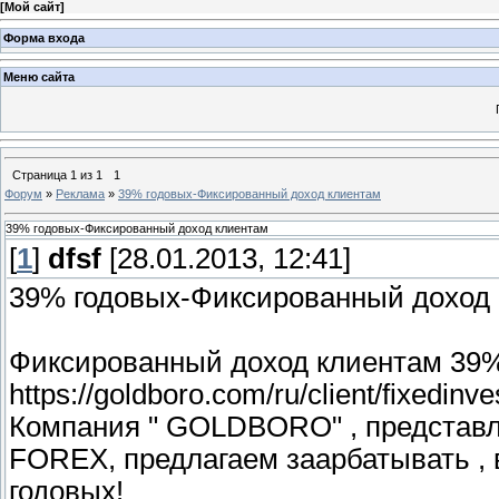
[
Мой сайт
]
Форма входа
Меню сайта
Страница
1
из
1
1
Форум
»
Реклама
»
39% годовых-Фиксированный доход клиентам
39% годовых-Фиксированный доход клиентам
[
1
]
dfsf
[28.01.2013, 12:41]
39% годовых-Фиксированный доход
Фиксированный доход клиентам 39%
https://goldboro.com/ru/client/fixedin
Компания " GOLDBORO" , представля
FOREX, предлагаем заарбатывать ,
годовых!