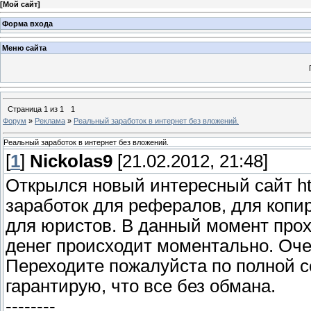
[
Мой сайт
]
Форма входа
Меню сайта
Страница
1
из
1
1
Форум
»
Реклама
»
Реальный заработок в интернет без вложений.
Реальный заработок в интернет без вложений.
[
1
]
Nickolas9
[21.02.2012, 21:48]
Открылся новый интересный сайт http:
заработок для рефералов, для копи
для юристов. В данный момент прох
денег происходит моментально. Оче
Переходите пожалуйста по полной с
гарантирую, что все без обмана.
--------