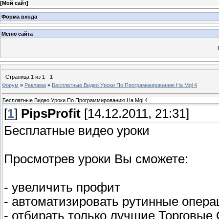
[
Мой сайт
]
Форма входа
Меню сайта
Страница
1
из
1
1
Форум
»
Реклама
»
Бесплатные Видео Уроки По Программированию На Mql 4
Бесплатные Видео Уроки По Программированию На Mql 4
[
1
]
PipsProfit
[14.12.2011, 21:31]
Бесплатные видео уроки
Просмотрев уроки Вы сможете:
- увеличить профит
- автоматизировать рутинные опера
- отбирать только лучшие Торговые